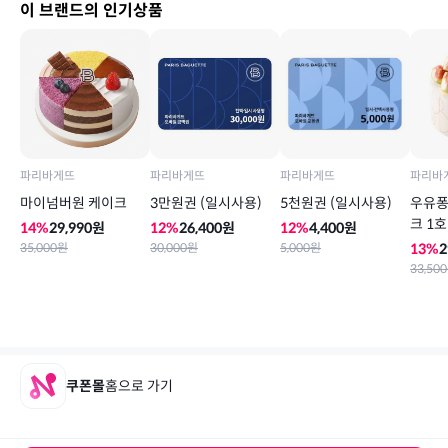
이 브랜드의 인기상품
파리바게뜨
파리바게뜨
파리바게뜨
파리바
마이넘버원 케이크
3만원권 (일시사용)
5천원권 (일시사용)
우유퐁
크 1
14
%
29,990
원
12
%
26,400
원
12
%
4,400
원
35,000
원
30,000
원
5,000
원
13
%
2
33,500
쿠폰몰
홈으로 가기