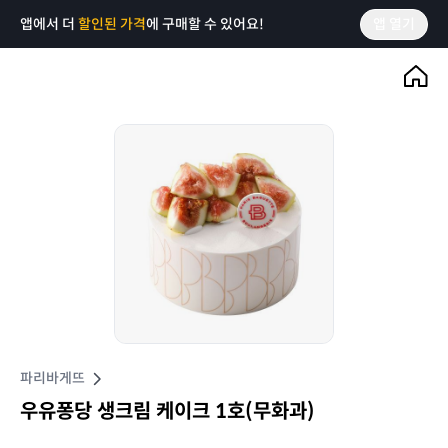
앱에서 더
할인된 가격
에 구매할 수 있어요!
앱 열기
파리바게뜨
우유퐁당 생크림 케이크 1호(무화과)