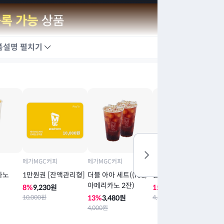
품설명
펼치기
메가MGC커피
메가MGC커피
메가MGC커피
메
카노
1만원권 [잔액관리형]
더블 아아 세트((ICE)
팥빙 젤라또 파르페
커
아메리카노 2잔)
크
8
%
9,230
원
15
%
3,720
원
10,000
원
13
%
3,480
원
4,400
원
1
4,000
원
4,