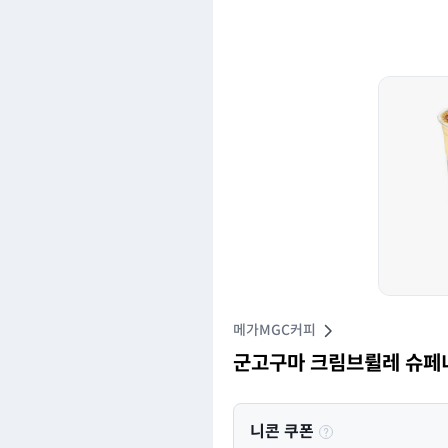
메가MGC커피
군고구마 크림브륄레 슈페
니콘 쿠폰