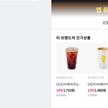
상
이 브랜드의 인기상품
메가MGC커피
메가MGC커피
(ICE)아메리카노
(HOT)아메리
14
%
1,710
원
13
%
1,480
원
2,000
원
1,700
원