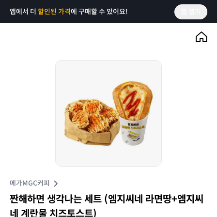
앱에서 더
할인된 가격
에 구매할 수 있어요!
앱 열기
메가MGC커피
짠해하면 생각나는 세트 (엠지씨네 라면땅+엠지씨
네 계란물 치즈토스트)