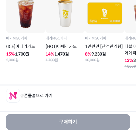
메가MGC커피
메가MGC커피
메가MGC커피
메가M
(ICE)아메리카노
(HOT)아메리카노
1만원권 [잔액관리형]
더블 아
아메리
15
%
1,700
원
14
%
1,470
원
8
%
9,230
원
2,000
원
1,700
원
10,000
원
13
%
3
4,000
쿠폰몰
홈으로 가기
구매하기