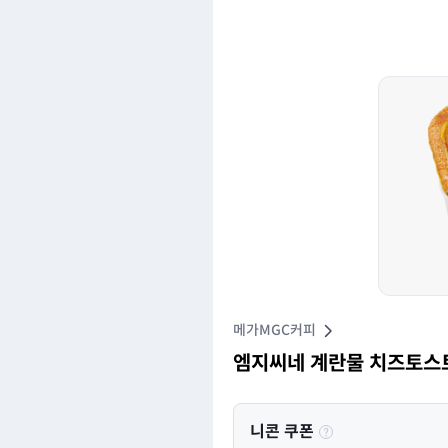
메가MGC커피
엠지씨네 계란물 치즈토스
니콘 쿠폰