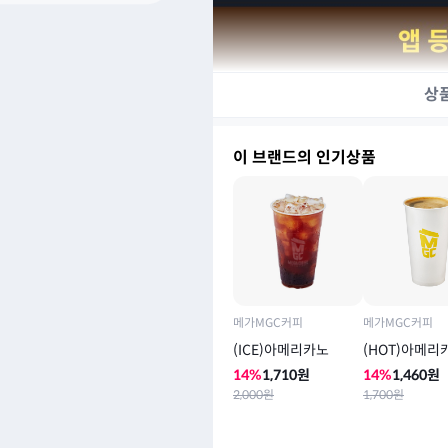
상
이 브랜드의 인기상품
메가MGC커피
메가MGC커피
(ICE)아메리카노
(HOT)아메리
14
%
1,710
원
14
%
1,460
원
2,000
원
1,700
원