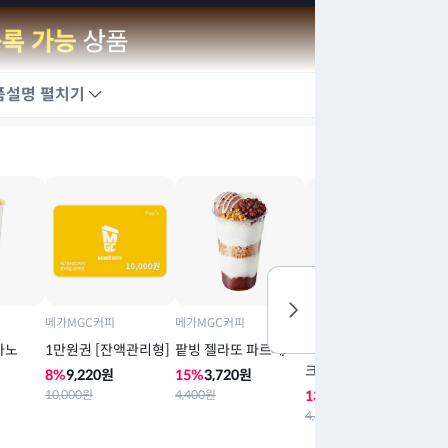
품설명
펼치기
메가MGC커피
메가MGC커피
메가MGC커피
메
카노
1만원권 [잔액관리형]
팥빙 젤라또 파르페
커피초코칩 젤라또 슈
제
크림라떼
8
%
9,220
원
15
%
3,720
원
1
10,000
원
4,400
원
13
%
3,830
원
3,
4,400
원