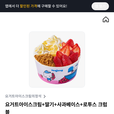
앱에서 더
할인된 가격
에 구매할 수 있어요!
앱 열기
요거트아이스크림의정석
요거트아이스크림+딸기+사과베이스+로투스 크럼
블