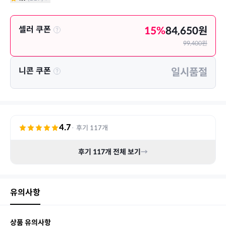
셀러 쿠폰
15
%
84,650
원
99,400
원
니콘 쿠폰
일시품절
4.7
· 후기
117
개
후기
117
개 전체 보기
→
유의사항
상품 유의사항