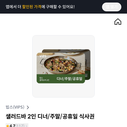
앱에서 더
할인된 가격
에 구매할 수 있어요!
앱 열기
빕스(VIPS)
샐러드바 2인 디너/주말/공휴일 식사권
4.7
(
117
)