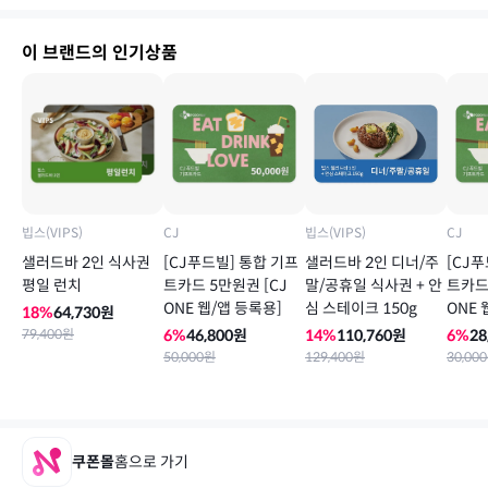
이 브랜드의 인기상품
빕스(VIPS)
CJ
빕스(VIPS)
CJ
샐러드바 2인 식사권
[CJ푸드빌] 통합 기프
샐러드바 2인 디너/주
[CJ
평일 런치
트카드 5만원권 [CJ
말/공휴일 식사권 + 안
트카드 
ONE 웹/앱 등록용]
심 스테이크 150g
ONE 
18
%
64,730
원
79,400
원
6
%
46,800
원
14
%
110,760
원
6
%
28
50,000
원
129,400
원
30,000
쿠폰몰
홈으로 가기