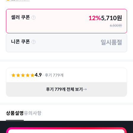
셀러 쿠폰
12
%
5,710
원
6,500
원
니콘 쿠폰
일시품절
4.9
· 후기
779
개
후기
779
개 전체 보기
→
상품설명
유의사항