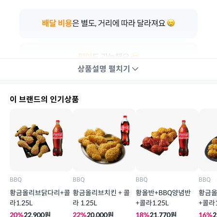
상품설명
펼치기
이 브랜드의 인기상품
BBQ
BBQ
BBQ
BBQ
황금올리브닭다리+콜
황금올리브치킨 + 콜
황올반+BBQ양념반
황금
라1.25L
라 1.25L
+콜라1.25L
+콜라1
20
%
22,900
원
22
%
20,000
원
18
%
21,770
원
16
%
2