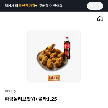
앱에서 더
할인된 가격
에 구매할 수 있어요!
앱 열기
BBQ
황금올리브핫윙+콜라1.25