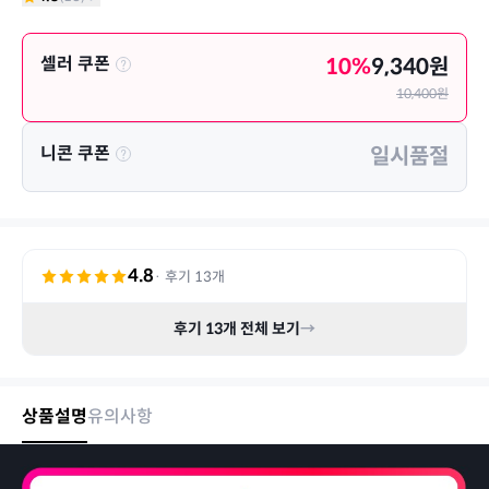
셀러 쿠폰
10
%
9,340
원
10,400
원
니콘 쿠폰
일시품절
4.8
· 후기
13
개
후기
13
개 전체 보기
→
상품설명
유의사항