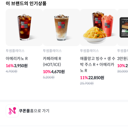
이 브랜드의 인기상품
투썸플레이스
투썸플레이스
투썸플레이스
투썸플
아메리카노 R
카페라떼 R
애플망고 빙수 + 생 수
3만원
(HOT/ICE)
박 주스 R + 아메리카
16
%
3,950
원
10
%
2
노 R
4,700
원
10
%
4,670
원
30,000
5,200
원
11
%
22,850
원
25,700
원
쿠폰몰
홈으로 가기