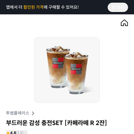
앱에서 더
할인된 가격
에 구매할 수 있어요!
앱 열기
투썸플레이스
부드러운 감성 충전SET [카페라떼 R 2잔]
4.8
(
13
)