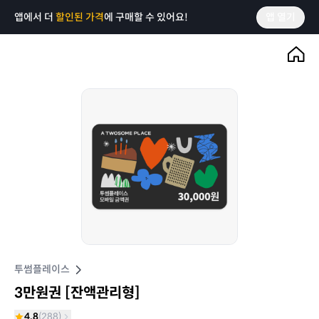
앱에서 더
할인된 가격
에 구매할 수 있어요!
앱 열기
투썸플레이스
3만원권 [잔액관리형]
4.8
(
288
)