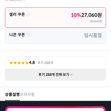
셀러 쿠폰
10
%
27,060
원
30,000
원
니콘 쿠폰
일시품절
4.8
· 후기
288
개
후기
288
개 전체 보기
→
상품설명
유의사항