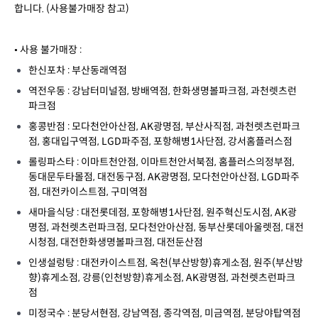
합니다. (사용불가매장 참고)
• 사용 불가매장 :
한신포차 : 부산동래역점
역전우동 : 강남터미널점, 방배역점, 한화생명볼파크점, 과천렛츠런
파크점
홍콩반점 : 모다천안아산점, AK광명점, 부산사직점, 과천렛츠런파크
점, 홍대입구역점, LGD파주점, 포항해병1사단점, 강서홈플러스점
롤링파스타 : 이마트천안점, 이마트천안서북점, 홈플러스의정부점,
동대문두타몰점, 대전동구점, AK광명점, 모다천안아산점, LGD파주
점, 대전카이스트점, 구미역점
새마을식당 : 대전롯데점, 포항해병1사단점, 원주혁신도시점, AK광
명점, 과천렛츠런파크점, 모다천안아산점, 동부산롯데아울렛점, 대전
시청점, 대전한화생명볼파크점, 대전둔산점
인생설렁탕 : 대전카이스트점, 옥천(부산방향)휴게소점, 원주(부산방
향)휴게소점, 강릉(인천방향)휴게소점, AK광명점, 과천렛츠런파크
점
미정국수 : 분당서현점, 강남역점, 종각역점, 미금역점, 분당야탑역점