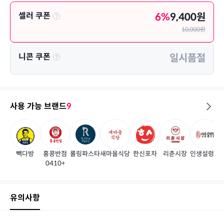
셀러 쿠폰
6
%
9,400
원
10,000
원
니콘 쿠폰
일시품절
사용 가능 브랜드
9
빽다방
홍콩반점
롤링파스타
새마을식당
한신포차
리춘시장
인생설렁탕
0410+
유의사항