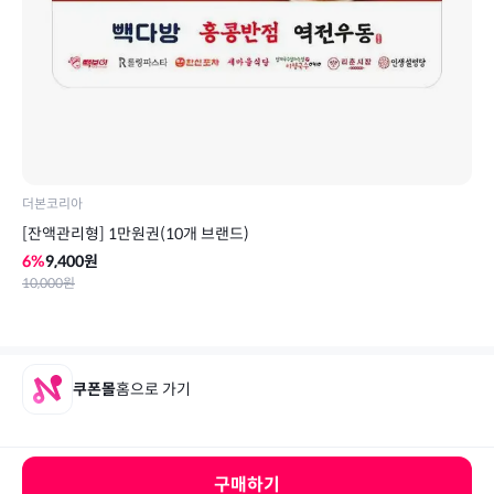
더본코리아
[잔액관리형] 1만원권(10개 브랜드)
6
%
9,400
원
10,000
원
쿠폰몰
홈으로 가기
구매하기