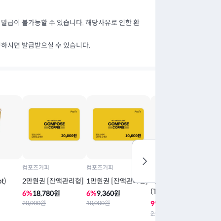
 발급이 불가능할 수 있습니다. 해당사유로 인한 환
청하시면 발급받으실 수 있습니다.
컴포즈커피
컴포즈커피
컴포즈커피
컴
t)
2만원권 [잔액관리형]
1만원권 [잔액관리형]
카페라떼 HOT/ICED
밀
(Take-out)
(
6
%
18,780
원
6
%
9,360
원
20,000
원
10,000
원
9
%
2,650
원
1
2,900
원
3,