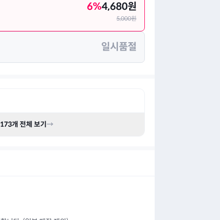
6
%
4,680
원
5,000
원
일시품절
173
개 전체 보기
→