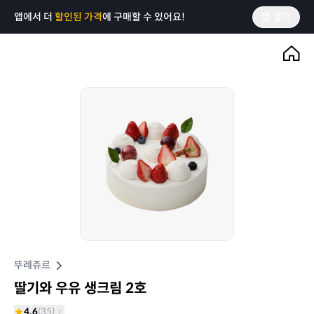
앱에서 더
할인된 가격
에 구매할 수 있어요!
앱 열기
뚜레쥬르
딸기와 우유 생크림 2호
4.6
(
35
)