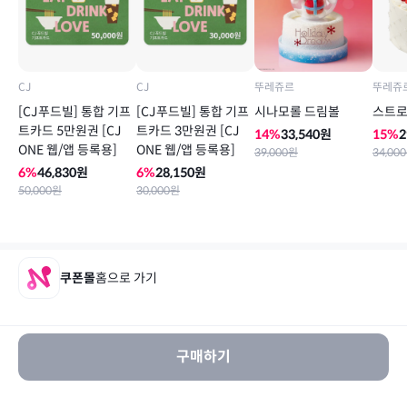
CJ
CJ
뚜레쥬르
뚜레쥬
[CJ푸드빌] 통합 기프
[CJ푸드빌] 통합 기프
시나모롤 드림볼
스트로
트카드 5만원권 [CJ
트카드 3만원권 [CJ
14
%
33,540
원
15
%
2
ONE 웹/앱 등록용]
ONE 웹/앱 등록용]
39,000
원
34,000
6
%
46,830
원
6
%
28,150
원
50,000
원
30,000
원
쿠폰몰
홈으로 가기
구매하기