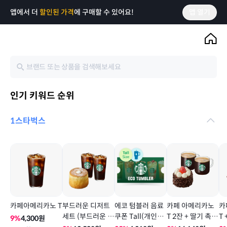
앱에서 더
할인된 가격
에 구매할 수 있어요!
앱 열기
인기 키워드 순위
1
스타벅스
카페아메리카노 T
부드러운 디저트
에코 텀블러 음료
카페 아메리카노
카
세트 (부드러운 생
쿠폰 Tall(개인컵
T 2잔 + 딸기 촉촉
T
9
%
4,300
원