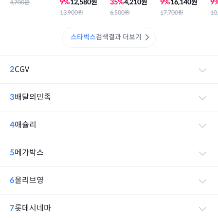
크림 카스텔라 +
이용 필수)
초코 생크림 케이
베
9
%
12,580
원
35
%
4,210
원
9
%
16,140
원
9
4,700
원
카페 아메리카노
크
13,900
원
6,500
원
17,700
원
10
T 2)
스타벅스
검색결과 더보기
2
CGV
3
배달의민족
4
애슐리
5
메가박스
6
올리브영
7
롯데시네마